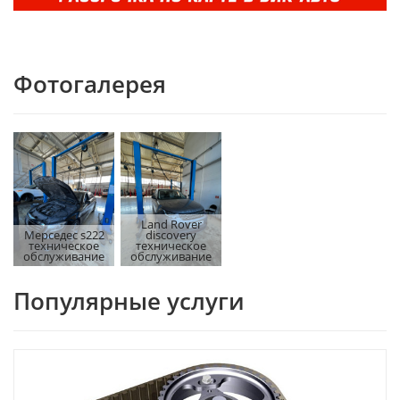
Фотогалерея
Land Rover
Мерседес s222
discovery
техническое
техническое
обслуживание
обслуживание
Популярные услуги