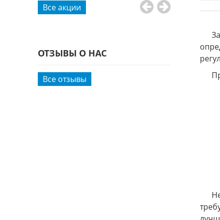
Все акции
Заме
опре
ОТЗЫВЫ О НАС
регу
Прич
Все отзывы
Не с
треб
лучш