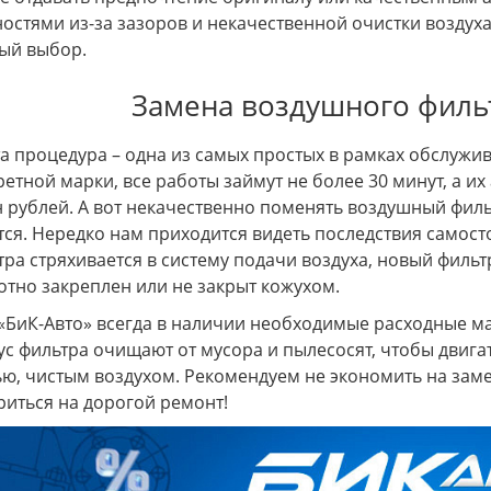
ностями из-за зазоров и некачественной очистки воздуха.
ый выбор.
Замена воздушного фильт
процедура – одна из самых простых в рамках обслужив
ретной марки, все работы займут не более 30 минут, а их
н рублей. А вот некачественно поменять воздушный фил
тся. Нередко нам приходится видеть последствия самос
тра стряхивается в систему подачи воздуха, новый филь
отно закреплен или не закрыт кожухом.
иК-Авто» всегда в наличии необходимые расходные ма
ус фильтра очищают от мусора и пылесосят, чтобы двиг
ью, чистым воздухом. Рекомендуем не экономить на зам
риться на дорогой ремонт!