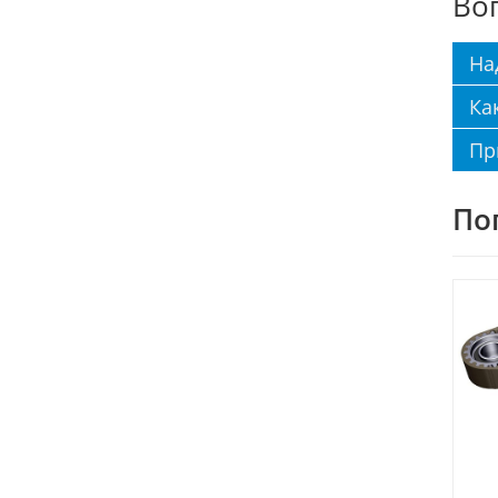
Во
На
Ка
Пр
По