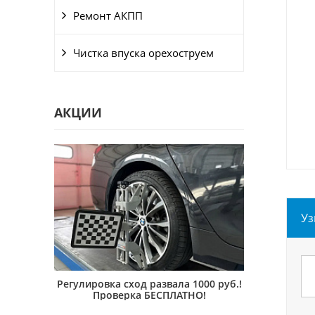
Ремонт АКПП
Чистка впуска орехоструем
АКЦИИ
Уз
40-ка
Регулировка сход развала 1000 руб.!
Техниче
ТНО!
Проверка БЕСПЛАТНО!
Б