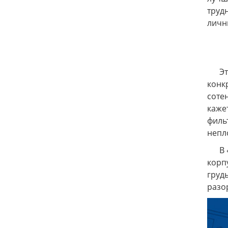
труд
личн
Эта 
конк
соте
каже
филь
непл
В «Б
корп
груд
разо