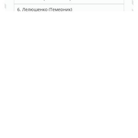
6. Лелюшенко (Темерник)
7. Текучева
8. Машиностроительный (Западный)
9. Пряничная (Александровка)
10. Каскадная (Орская)
11. Орбитальная (Северный)
12. Город Азов
13. Щербакова
14. Район Ленина
2. Ваши данные: