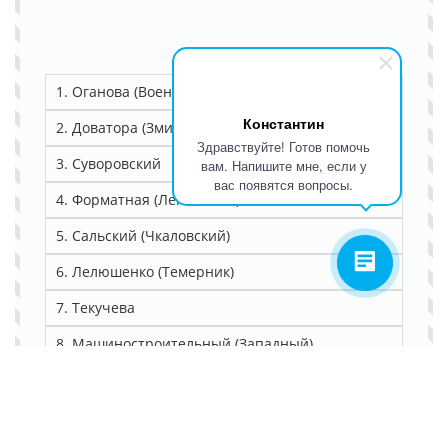
1. Оганова (Военвед)
Константин
2. Доватора (Змиёвка)
Здравствуйте! Готов помочь
3. Суворовский
вам. Напишите мне, если у
вас появятся вопросы.
4. Форматная (Ленинаван)
5. Сальский (Чкаловский)
6. Лелюшенко (Темерник)
7. Текучева
8. Машиностроительный (Западный)
9. Пряничная (Александровка)
10. Каскадная (Орская)