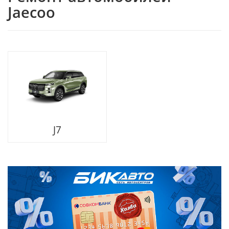
Jaecoo
J7