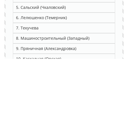
5. Сальский (Чкаловский)
6. Лелюшенко (Темерник)
7. Текучева
8. Машиностроительный (Западный)
9. Пряничная (Александровка)
10. Каскадная (Орская)
11. Орбитальная (Северный)
12. Город Азов
13. Щербакова
14. Район Ленина
2. Ваши данные: