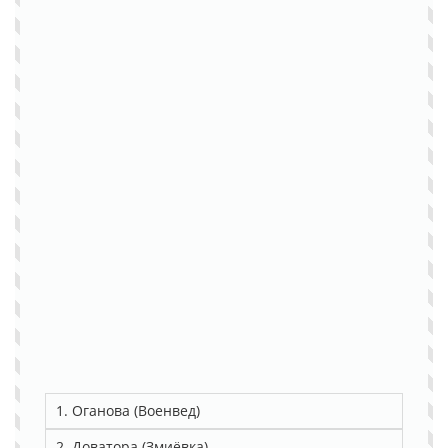
1. Оганова (Военвед)
2. Доватора (Змиёвка)