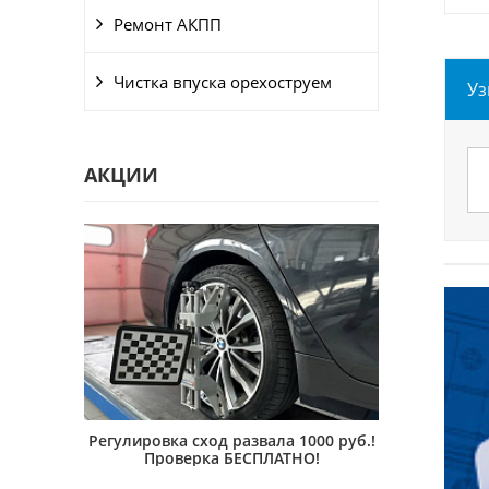
Ремонт АКПП
Чистка впуска орехоструем
Уз
АКЦИИ
40-ка
Регулировка сход развала 1000 руб.!
Техниче
ТНО!
Проверка БЕСПЛАТНО!
Б