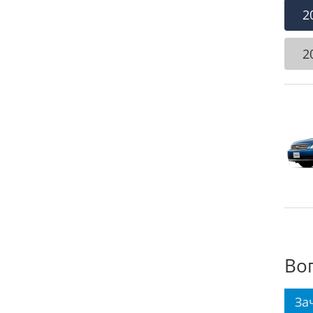
2
2
Во
За