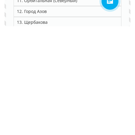
11. Орбитальная (Северный)
12. Город Азов
13. Щербакова
14. Район Ленина
2. Ваши данные:
3. Детали заявки:
4. Дополнительная информация: