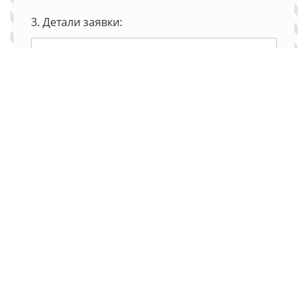
3. Детали заявки:
4. Дополнительная информация:
5. Когда хотите приехать?