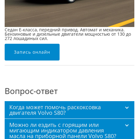
Седан E-класса, передний привод. Автомат и механика.
Бензиновые и дизельные двигатели мощностью от 130 до
272 лошадиных сил.
Запись онлайн
Вопрос-ответ
Когда может помочь раскоксовка
двигателя Volvo S80?
Можно ли ездить с горящим или
мигающим индикатором давления
масла на приборной панели Volvo S80?