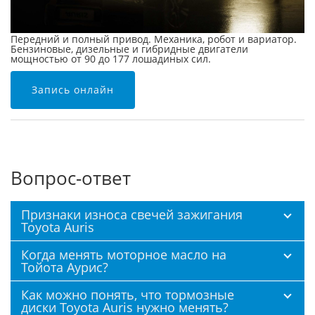
Передний и полный привод. Механика, робот и вариатор.
Бензиновые, дизельные и гибридные двигатели
мощностью от 90 до 177 лошадиных сил.
Запись онлайн
Вопрос-ответ
Признаки износа свечей зажигания
Toyota Auris
Когда менять моторное масло на
Тойота Аурис?
Как можно понять, что тормозные
диски Toyota Auris нужно менять?